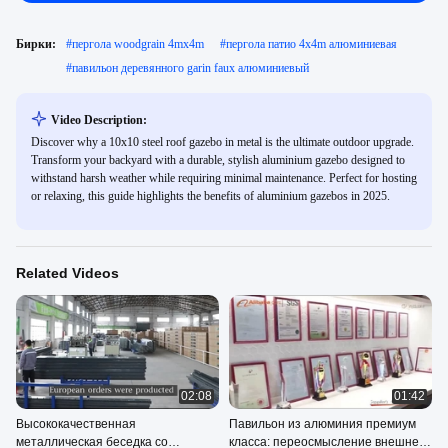
Бирки:
#
пергола woodgrain 4mx4m
#
пергола патио 4x4m алюминиевая
#
павильон деревянного garin faux алюминиевый
Video Description:
Discover why a 10x10 steel roof gazebo in metal is the ultimate outdoor upgrade.
Transform your backyard with a durable, stylish aluminium gazebo designed to
withstand harsh weather while requiring minimal maintenance. Perfect for hosting
or relaxing, this guide highlights the benefits of aluminium gazebos in 2025.
Related Videos
02:08
01:42
Высококачественная
Павильон из алюминия премиум
металлическая беседка со
класса: переосмысление внешней