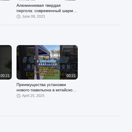
Алюминиевая твердая
пергола: современный шарм
й
на открытом воздухе
June 08, 2023
00:21
00:21
Преимущества установки
нового павильона в китайском
стиле из алюминиевого сплава
April 25, 2025
во дворе