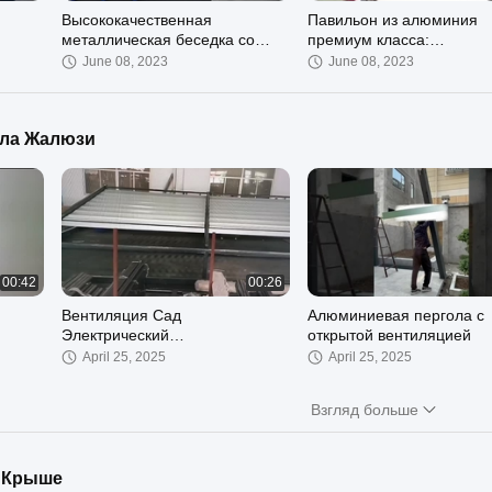
Высококачественная
Павильон из алюминия
металлическая беседка со
премиум класса:
х
стальной крышей: улучшите
переосмысление внешне
June 08, 2023
June 08, 2023
свой внешний вид
роскоши
ла Жалюзи
00:42
00:26
Вентиляция Сад
Алюминиевая пергола с
Электрический
открытой вентиляцией
Интеллектуальный
April 25, 2025
April 25, 2025
любом
Дождепроницаемый Вилла
Алюминиевый Теневой Дворик
Взгляд больше
м Крыше