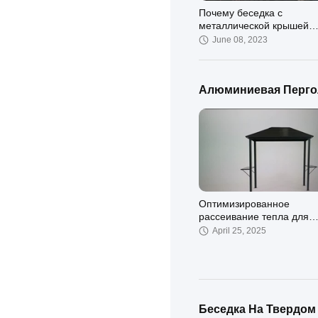
Почему беседка с
металлической крышей
размером 10х10 стальны
June 08, 2023
покрытий - это лучшее
обновление на улице
Алюминиевая Перго
Оптимизированное
рассеивание тепла для
светодиодных систем
April 25, 2025
освещения беседки на 
сезоне
Беседка На Твердо