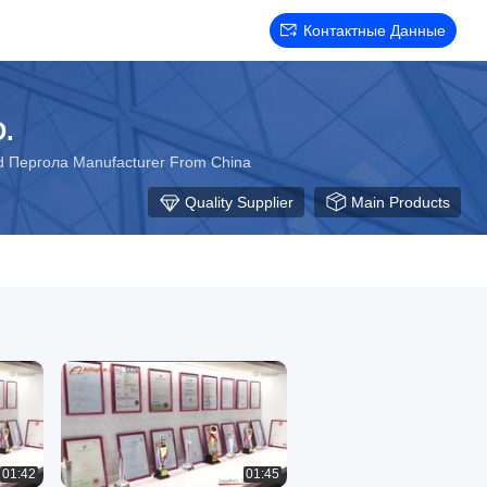
Контактные Данные
D.
 Пергола Manufacturer From China
Quality Supplier
Main Products
01:42
01:45