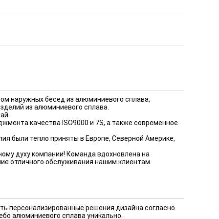
твом наружных бесед из алюминиевого сплава,
зделий из алюминиевого сплава.
ай.
жмента качества ISO9000 и 7S, а также современное
ия были тепло приняты в Европе, Северной Америке,
ному духу компании! Команда вдохновлена на
ие отличного обслуживания нашим клиентам.
ить персонализированные решения дизайна согласно
ебо алюминиевого сплава уникально.