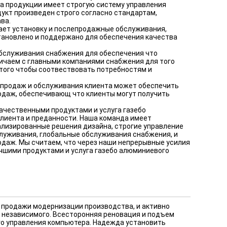
да продукции имеет строгую систему управления
укт произведен строго согласно стандартам,
ва.
ает установку и послепродажные обслуживания,
тановлено и поддержано для обеспечения качества
бслуживания снабжения для обеспечения что
ичаем с главными компаниями снабжения для того
того чтобы соотвествовать потребностям и
 продаж и обслуживания клиента может обеспечить
даж, обеспечивающ что клиенты могут получить
ачественными продуктами и услуга газебо
лиента и преданности. Наша команда имеет
лизированные решения дизайна, строгие управление
служивания, глобальные обслуживания снабжения, и
даж. Мы считаем, что через наши непрерывные усилия
чшими продуктами и услуга газебо алюминиевого
ь продажи модернизации производства, и активно
 независимого. Всесторонняя реновация и подъем
го управления компьютера. Надежда установить