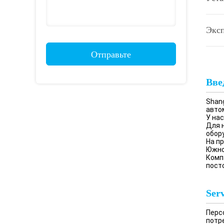
Эксп
Отправьте
Вве
Shang
авто
У на
Для 
обор
На п
Южно
Комп
пост
Serv
Перс
потр