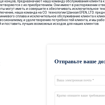
нце концов, предназначают нашу
команду обслуживания клиента
к
летворяются с их приобретением. Они имеют в распоряжении отв
нты могут иметь и совершите к обеспечивать исключительное те
ключение, наша команда на CO.
технологии
Шанхая
EFEN
, LTD. пре
иниевого сплава и исключительное
обслуживание клиента
к клие
ессионализму, и
удолетворению потребностей клиента
, и мы раб
й и поставить лучших возможных исходов для наших клиентов.
Отправьте ваше доз
я