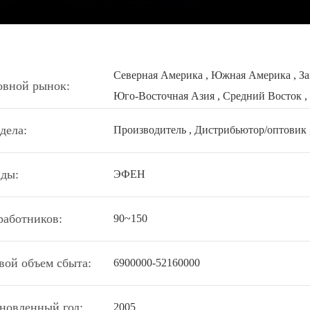
Северная Америка , Южная Америка , За
овной рынок:
Юго-Восточная Азия , Средний Восток , 
дела:
Производитель , Дистрибьютор/оптовик 
ды:
ЭФЕН
работников:
90~150
вой объем сбыта:
6900000-52160000
новленный год:
2005