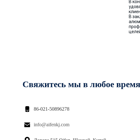
В ко
удов
клие
В за
алюм
проф
целе
Свяжитесь мы в любое врем

86-021-50896278

info@aifenkj.com