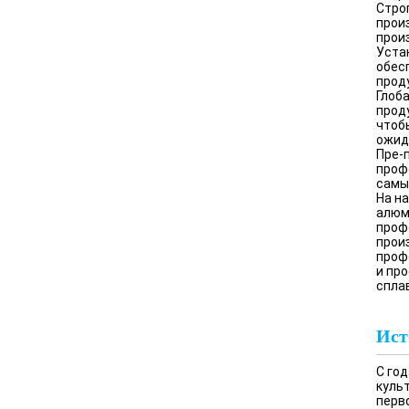
Стро
прои
прои
Уста
обес
прод
Глоб
прод
чтоб
ожид
Пре-
проф
самы
На н
алюм
проф
прои
проф
и пр
спла
Ист
С го
куль
перв