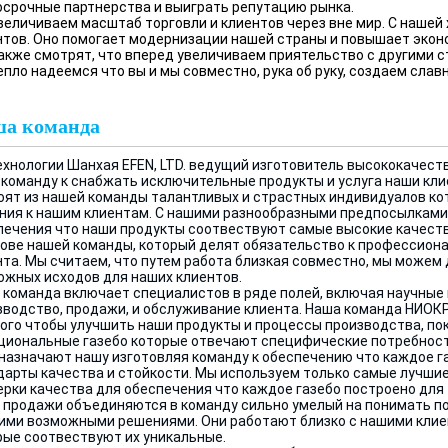
осрочные партнерства и выиграть репутацию рынка.
величиваем масштаб торговли и клиентов через вне мир. С наше
нтов. Оно помогает модернизации нашей страны и повышает экон
акже смотрят, что вперед увеличиваем приятельство с другими 
пло надеемся что вы и мы совместно, рука об руку, создаем слав
а команда
технологии Шанхая EFEN, LTD. ведущий изготовитель высококачес
 команду к снабжать исключительные продукты и услуга наши кли
оят из нашей команды талантливых и страстных индивидуалов к
ния к нашим клиентам. С нашими разнообразными предпосылками 
печения что наши продукты соотвествуют самые высокие качеств
нове нашей команды, который делят обязательство к профессион
нта. Мы считаем, что путем работа близкая совместно, мы можем 
ожных исходов для наших клиентов.
 команда включает специалистов в ряде полей, включая научные 
зводство, продажи, и обслуживание клиента. Наша команда НИОК
того чтобы улучшить наши продукты и процессы производства, по
циональные газебо которые отвечают специфические потребност
назначают нашу изготовляя команду к обеспечению что каждое г
дарты качества и стойкости. Мы используем только самые лучши
ерки качества
для обеспечения что каждое газебо построено для
 продажи объединяются в команду сильно умелый на понимать по
ими возможными решениями. Они работают близко с нашими клие
рые соотвествуют их уникальные.