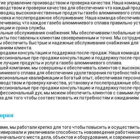
гие управление производством и проверка качества: Наша коман
зводством и проверки качества для обеспечения что каждый прод
зводящ высококачественные продукты газебо алюминиевого спла
новка и послепродажное обслуживание: Наша команда обеспечив
печивающ что каждое газебо алюминиевого сплава правильно ус
укции и срока службы.
альные обслуживания снабжения: Мы обеспечиваем глобальные о
укты поставлены к клиентам своевременным и точно. Мы сотрудн
ы обеспечить быстрые и надежные обслуживания снабжения для 
аниям клиента.
продажи консультация и поддержка после-продаж: Наша команда
ессиональные пре-продажи консультацию и поддержку после-про
е лучшие продукты и услуга газебо алюминиевого сплава.
ашей компании, мы совершены к обеспечивать клиентов с высокок
иниевого сплава для обеспечения удолетворения потребностей к
есиональные квалификации и богатый опыт, обеспечивая персона
зводством и проверку качества, установку и послепродажные об
ессиональные пре-продажи консультацию и поддержку после-про
офессиональный дух, мы можем обеспечить клиентов с самыми лу
ва для того чтобы соотвествовать их потребностям и ожиданиям.
ория
дами, мы работали крепко для того чтобы повысить и осуществит
тивировали и увеличивали способность нововведения работников
оначального места дела, объектов и оборудования, и современно