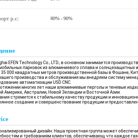
орт p.c:
80% - 90%
дение
hai EFEN Technology Co., LTD., в основном занимается производс
мобильных парковок из алюминиевого сплава и солнцезащитных и
с 35 000 квадратных метров производственной базы в Фошане, Кит
нашего производства и обслуживания мы внедряем систему менед
удование автоматизации USD CNC.
ротяжении многих лет наши алюминиевые перголы и теневые издел
й Америке, Австралии, Новой Зеландии и Восточной Азии.
ания стремится к стабильному качеству продукции и инновацион
оянное создание и совершенствование продукции и предоставлен
ice
онализированный дизайн: Наша проектная группа может обеспеч
ебностям и требованиям клиентов, обеспечивающ что каждое газ