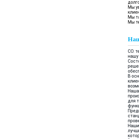
долг
Мы у
клие
Мы т
Мы те
Наш
CO. 
нашу
Сост
реше
обес
В ос
клие
возм
Наша
прои
для 
функ
Пред
стан
пров
Наши
лучш
кото