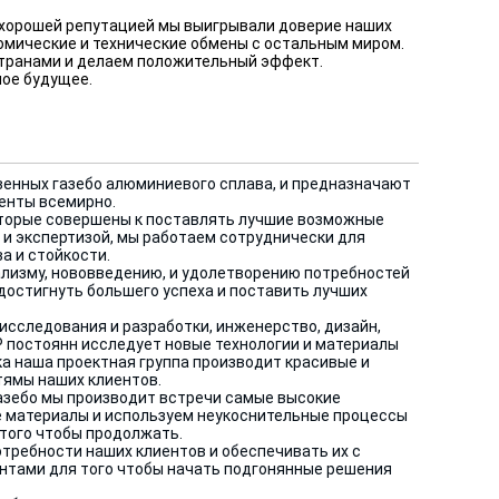
й хорошей репутацией мы выигрывали доверие наших
омические и технические обмены с остальным миром.
странами и делаем положительный эффект.
ное будущее.
твенных газебо алюминиевого сплава, и предназначают
енты всемирно.
оторые совершены к поставлять лучшие возможные
и экспертизой, мы работаем сотруднически для
а и стойкости.
ализму, нововведению, и удолетворению потребностей
достигнуть большего успеха и поставить лучших
исследования и разработки, инженерство, дизайн,
Р постоянн исследует новые технологии и материалы
ка наша проектная группа производит красивые и
ямы наших клиентов.
азебо мы производит встречи самые высокие
е материалы и используем неукоснительные
процессы
 того чтобы продолжать.
требности наших клиентов и обеспечивать их с
нтами для того чтобы начать подгонянные решения