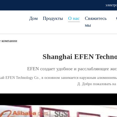
электр
Дом
Продукты
О нас
Свяжитесь
мы
е компании
Shanghai EFEN Techno
EFEN создает удобное и расслабляющее жиз
ай EFEN Technology Co., в основном занимается наружным алюминиевы
Д. Добро пожаловать на 