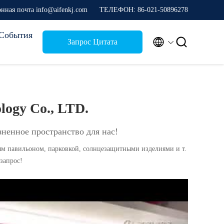
онная почта info@aifenkj.com
ТЕЛЕФОН: 86-021-50896278
События


Запрос Цитата
logy Co., LTD.
ненное пространство для нас!
м павильоном, парковкой, солнцезащитными изделиями и т.
запрос!