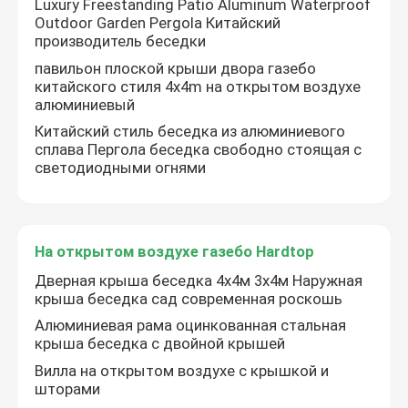
Luxury Freestanding Patio Aluminum Waterproof
Outdoor Garden Pergola Китайский
производитель беседки
павильон плоской крыши двора газебо
китайского стиля 4x4m на открытом воздухе
алюминиевый
Китайский стиль беседка из алюминиевого
сплава Пергола беседка свободно стоящая с
светодиодными огнями
На открытом воздухе газебо Hardtop
Дверная крыша беседка 4х4м 3х4м Наружная
Дом
крыша беседка сад современная роскошь
Алюминиевая рама оцинкованная стальная
крыша беседка с двойной крышей
Продукты
Вилла на открытом воздухе с крышкой и
шторами
О нас