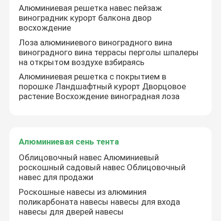
Алюминиевая решетка навес пейзаж
виноградник курорт балкона двор
Алюминиевая Retractable пергола
восхождение
Лоза алюминиевого виноградного вина
виноградного вина террасы перголы шпалеры
газебо крыши металла
на открытом воздухе взбираясь
Алюминиевая решетка с покрытием в
порошке Ландшафтный курорт Дворцовое
Газебо китайского стиля
растение Восхождение виноградная лоза
На открытом воздухе газебо Hardtop
Алюминиевая сень тента
Алюминиевая беседка
Облицовочный навес Алюминиевый
роскошный садовый навес Облицовочный
навес для продажи
Алюминиевая шпалера
Роскошные навесы из алюминия
поликарбоната навесы навесы для входа
навесы для дверей навесы
Алюминиевая сень тента