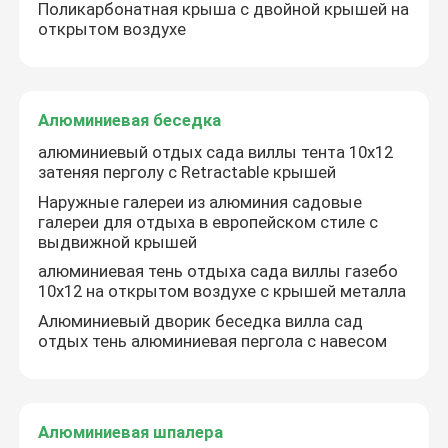
Поликарбонатная крыша с двойной крышей на
открытом воздухе
Путешествие фабрики
Алюминиевая беседка
Проверка качества
алюминиевый отдых сада виллы тента 10x12
затеняя перголу с Retractable крышей
Свяжитесь мы
Наружные галереи из алюминия садовые
галереи для отдыха в европейском стиле с
выдвижной крышей
Новости
алюминиевая тень отдыха сада виллы газебо
10x12 на открытом воздухе с крышей металла
Спросите цитату
Алюминиевый дворик беседка вилла сад
отдых тень алюминиевая пергола с навесом
Алюминиевая пергола патио
Алюминиевая шпалера
Алюминиевая Louvered пергола