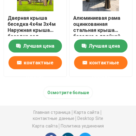
Дверная крыша
Алюминиевая рама
беседка 4х4м 3х4м
оцинкованная
Наружная крыша
стальная крыша
беседка сад
беседка с двойной
современная
крышей
Лучшая цена
Лучшая цена
роскошь
контактные
контактные
данные
данные
Осмотрите больше
Главная страница
Карта сайта
контактные данные
Desktop Site
Карта сайта
Политика уединения