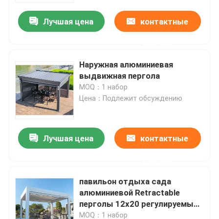
Лучшая цена
контактные
Путешествие фабрики
данные
Проверка качества
Наружная алюминиевая
выдвижная пергола
MOQ：1 набор
Свяжитесь мы
Цена：Подлежит обсуждению
Новости
Лучшая цена
контактные
Спросите цитату
данные
павильон отдыха сада
Алюминиевая пергола патио
алюминиевой Retractable
перголы 12x20 регулируемый
Алюминиевая Louvered пергола
Louvered
MOQ：1 набор