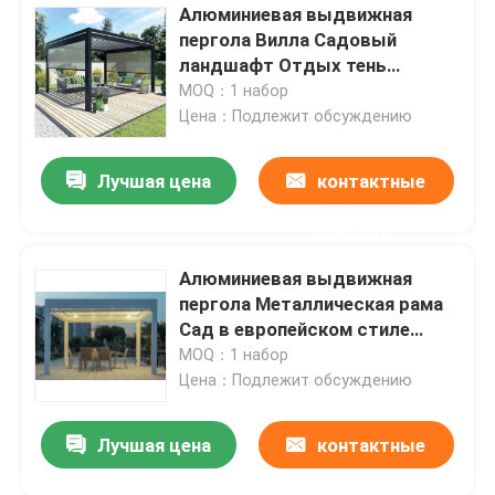
Алюминиевая выдвижная
пергола Вилла Садовый
ландшафт Отдых тень
Пергола
MOQ：1 набор
Цена：Подлежит обсуждению
Лучшая цена
контактные
данные
Алюминиевая выдвижная
пергола Металлическая рама
Сад в европейском стиле
Лауверный павильон
MOQ：1 набор
Цена：Подлежит обсуждению
Лучшая цена
контактные
данные