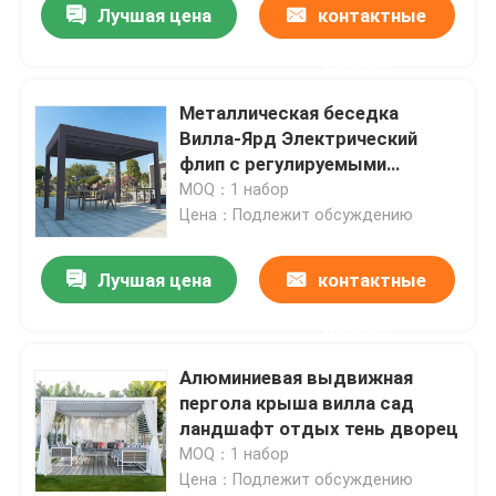
Лучшая цена
контактные
данные
Металлическая беседка
Вилла-Ярд Электрический
флип с регулируемыми
подвесками Алюминиевые
MOQ：1 набор
перголы
Цена：Подлежит обсуждению
Лучшая цена
контактные
данные
Дом
Алюминиевая выдвижная
пергола крыша вилла сад
Продукты
ландшафт отдых тень дворец
MOQ：1 набор
Цена：Подлежит обсуждению
О нас