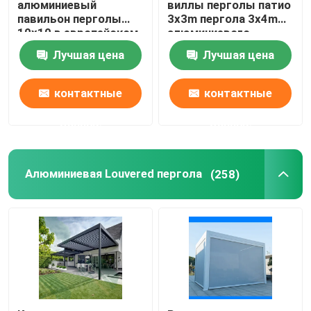
алюминиевый
виллы перголы патио
павильон перголы
3x3m пергола 3x4m
10x10 в европейском
алюминиевого
стиле
электрического
Лучшая цена
Лучшая цена
Louvered
контактные
контактные
данные
данные
Алюминиевая Louvered пергола
(258)