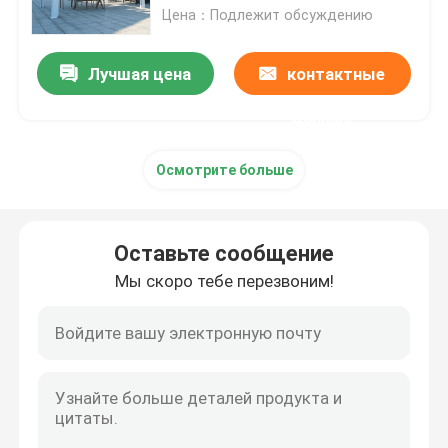
Цена：Подлежит обсуждению
Алюминиевая Retractable пергола
Лучшая цена
контактные
газебо крыши металла
данные
Осмотрите больше
Газебо китайского стиля
На открытом воздухе газебо Hardtop
Оставьте сообщение
Мы скоро тебе перезвоним!
Алюминиевая беседка
Алюминиевая шпалера
Алюминиевая сень тента