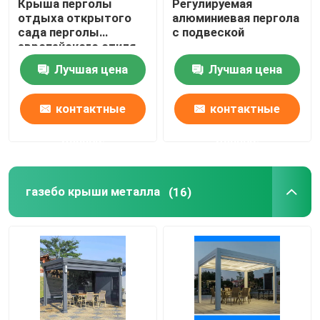
Крыша перголы
Регулируемая
отдыха открытого
алюминиевая пергола
сада перголы
с подвеской
европейского стиля
алюминиевая
Лучшая цена
Лучшая цена
Louvered
контактные
контактные
данные
данные
газебо крыши металла
(16)