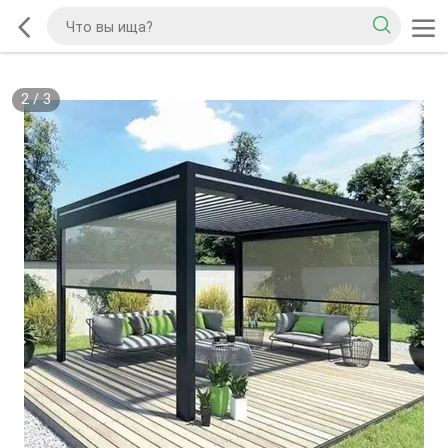
2
/
3