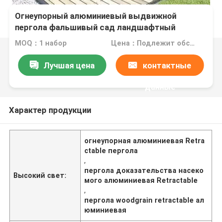
Огнеупорный алюминиевый выдвижной
пергола фальшивый сад ландшафтный
павильон
MOQ：1 набор
Цена：Подлежит обсуждению
Лучшая цена
контактные
данные
Характер продукции
огнеупорная алюминиевая Retra
ctable пергола
,
пергола доказательства насеко
Высокий свет:
мого алюминиевая Retractable
,
пергола woodgrain retractable ал
юминиевая