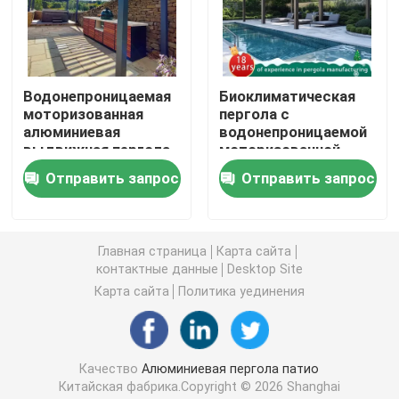
Алюминиевая Retractable пергола
Водонепроницаемая
Биоклиматическая
газебо крыши металла
моторизованная
пергола с
алюминиевая
водонепроницаемой
выдвижная пергола
моторизованной
Газебо китайского стиля
с ламельной крышей
крышей из
Отправить запрос
Отправить запрос
из алюминиевого
алюминиевого
сплава 6063-T5
сплава 6063-T5 для
На открытом воздухе газебо Hardtop
наружной тени
Главная страница
Карта сайта
контактные данные
Desktop Site
Алюминиевая беседка
Карта сайта
Политика уединения
Алюминиевая шпалера
Качество
Алюминиевая пергола патио
Алюминиевая сень тента
Китайская фабрика.Copyright © 2026 Shanghai