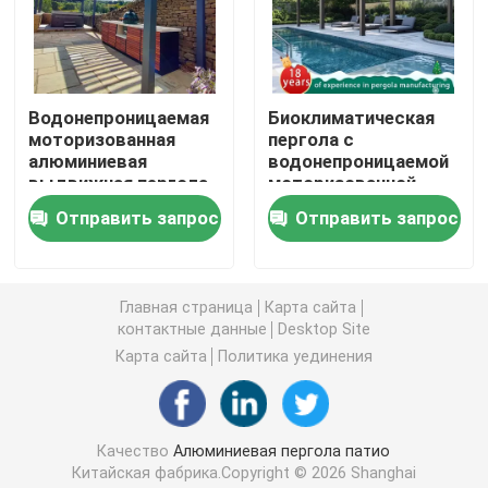
Алюминиевая Retractable пергола
Водонепроницаемая
Биоклиматическая
газебо крыши металла
моторизованная
пергола с
алюминиевая
водонепроницаемой
выдвижная пергола
моторизованной
Газебо китайского стиля
с ламельной крышей
крышей из
Отправить запрос
Отправить запрос
из алюминиевого
алюминиевого
сплава 6063-T5
сплава 6063-T5 для
На открытом воздухе газебо Hardtop
наружной тени
Главная страница
Карта сайта
контактные данные
Desktop Site
Алюминиевая беседка
Карта сайта
Политика уединения
Алюминиевая шпалера
Качество
Алюминиевая пергола патио
Алюминиевая сень тента
Китайская фабрика.Copyright © 2026 Shanghai