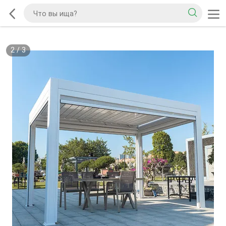
2
/
3