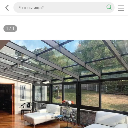
1
/
1