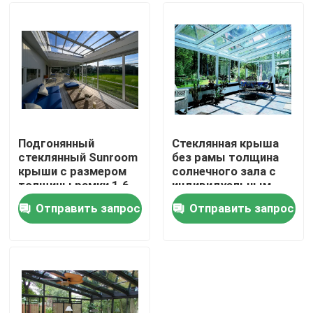
Путешествие фабрики
Проверка качества
Свяжитесь мы
Подгонянный
Стеклянная крыша
стеклянный Sunroom
без рамы толщина
крыши с размером
солнечного зала с
Новости
толщины рамки 1.6-
индивидуальным
2mm
стеклянным
Отправить запрос
Отправить запрос
потолком
Спросите цитату
Алюминиевая пергола патио
Алюминиевая Louvered пергола