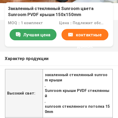
Закаленный стеклянный Sunroom цвета
Sunroom PVDF крыши 150x150mm
подгонянный стеклянный покрытый
MOQ：1 комплект
Цена：Подлежит обсуждению
Лучшая цена
контактные
данные
Характер продукции
закаленный стеклянный sunroo
m крыши
,
Sunroom крыши PVDF стеклянны
Высокий свет:
й
,
sunroom стеклянного потолка 15
0mm