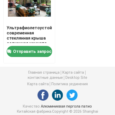
Алюминиевая Retractable пергола
Ультрафиолетоустойчивая
газебо крыши металла
современная
стеклянная крыша
солнечная комната
Газебо китайского стиля
универсальная
Отправить запрос
наружная структура
На открытом воздухе газебо Hardtop
Главная страница
Карта сайта
контактные данные
Desktop Site
Алюминиевая беседка
Карта сайта
Политика уединения
Алюминиевая шпалера
Качество
Алюминиевая пергола патио
Алюминиевая сень тента
Китайская фабрика.Copyright © 2026 Shanghai