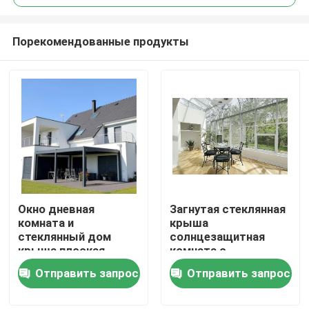
Порекомендованные продукты
Окно дневная
Загнутая стеклянная
Дом
комната и
крыша
стеклянный дом
солнцезащитная
крыша плоская
комната с
Продукты
дневная комната
покрытием
Отправить запрос
Отправить запрос
изогнутая
стеклянной крыши
стеклянная крыша
для легкой
О нас
дневная комната
установки