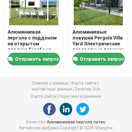
Алюминиевая Retractable пергола
Алюминиевая
Алюминиевые
газебо крыши металла
пергола с поддоном
ловушки Pergola Villa
на открытом
Yard Электрические
воздухе Газебо на
поворотные ловушки
Газебо китайского стиля
твердом крыше
с выдвижной
Отправить запрос
Отправить запрос
Газебо на саду
крышей
На открытом воздухе газебо Hardtop
Главная страница
Карта сайта
контактные данные
Desktop Site
Алюминиевая беседка
Карта сайта
Политика уединения
Алюминиевая шпалера
Качество
Алюминиевая пергола патио
Алюминиевая сень тента
Китайская фабрика.Copyright © 2026 Shanghai