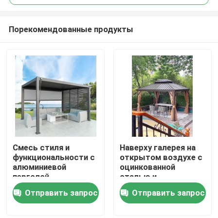
Порекомендованные продукты
Смесь стиля и
Наверху галерея на
Дом
функциональности с
открытом воздухе с
алюминиевой
оцинкованной
перголой
сталью и
Продукты
металлической
Отправить запрос
Отправить запрос
крышей
О нас