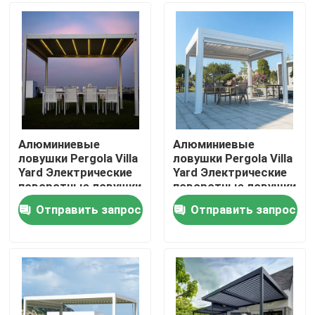
Путешествие фабрики
Проверка качества
Свяжитесь мы
Алюминиевые
Алюминиевые
ловушки Pergola Villa
ловушки Pergola Villa
Yard Электрические
Yard Электрические
Новости
поворотные ловушки
поворотные ловушки
с выдвижной
с выдвижной
Отправить запрос
Отправить запрос
крышей
крышей
Спросите цитату
Алюминиевая пергола патио
Алюминиевая Louvered пергола