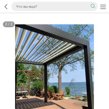
2
/
2