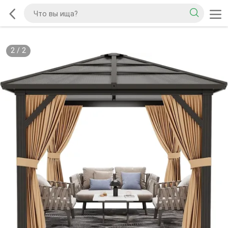
2
/
2