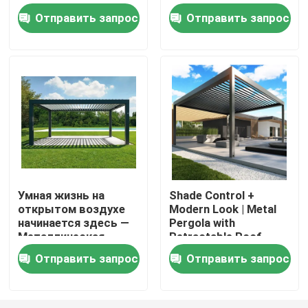
Металлическая
Металлическая
Отправить запрос
Отправить запрос
пергола с
пергола с
выдвижной крышей.
выдвижной крышей
Путешествие фабрики
Проверка качества
Свяжитесь мы
Новости
Умная жизнь на
Shade Control +
открытом воздухе
Modern Look | Metal
Спросите цитату
начинается здесь —
Pergola with
Металлическая
Retractable Roof
пергола с
Алюминиевая пергола патио
Отправить запрос
Отправить запрос
выдвижной крышей
Алюминиевая Louvered пергола