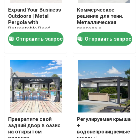
Expand Your Business
Коммерческое
Outdoors | Metal
решение для тени.
Pergola with
Металлическая
Retractable Roof
пергола с
выдвижной крышей.
Отправить запрос
Отправить запрос
Дом
Продукты
Превратите свой
Регулируемая крыша
задний двор в оазис
+
на открытом
водонепроницаемые
воздухе.
шторы |
О нас