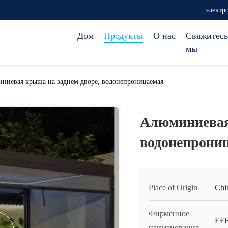
электр
Дом
Продукты
О нас
Свяжитесь
мы
ниевая крыша на заднем дворе, водонепроницаемая
Алюминиевая
водонепрони
Place of Origin
Chi
Фирменное
EF
наименование