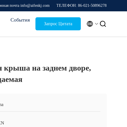
онная почта info@aifenkj.com
ТЕЛЕФОН: 86-021-50896278
События


Запрос Цитата
 крыша на заднем дворе,
цаемая
na
EN