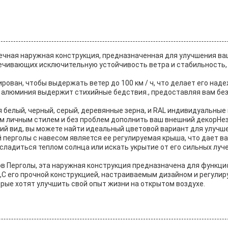
вечная наружная конструкция, предназначенная для улучшения ва
печивающих исключительную устойчивость ветра и стабильность,
ован, чтобы выдержать ветер до 100 км / ч, что делает его над
из алюминия выдержит стихийные бедствия., предоставляя вам бе
 белый, черный, серый, деревянные зерна, и RAL индивидуальные
м личным стилем и без проблем дополнить ваш внешний декорНез
ий вид, вы можете найти идеальный цветовой вариант для улучш
перголы с навесом является ее регулируемая крыша, что дает ва
асладиться теплом солнца или искать укрытие от его сильных лу
в Перголы, эта наружная конструкция предназначена для функцио
,С его прочной конструкцией, настраиваемым дизайном и регул
рые хотят улучшить свой опыт жизни на открытом воздухе.