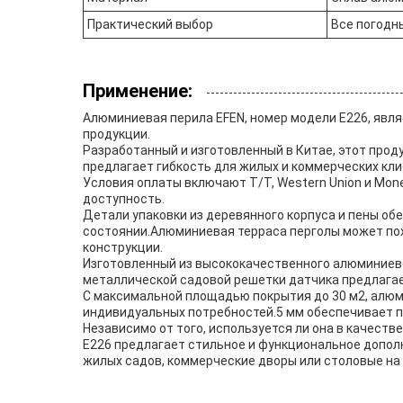
Практический выбор
Все погодн
Применение:
Алюминиевая перила EFEN, номер модели E226, явл
продукции.
Разработанный и изготовленный в Китае, этот прод
предлагает гибкость для жилых и коммерческих кли
Условия оплаты включают T/T, Western Union и Mo
доступность.
Детали упаковки из деревянного корпуса и пены об
состоянии.Алюминиевая терраса перголы может пох
конструкции.
Изготовленный из высококачественного алюминиевог
металлической садовой решетки датчика предлагае
С максимальной площадью покрытия до 30 м2, алюм
индивидуальных потребностей.5 мм обеспечивает п
Независимо от того, используется ли она в качес
E226 предлагает стильное и функциональное допол
жилых садов, коммерческие дворы или столовые на