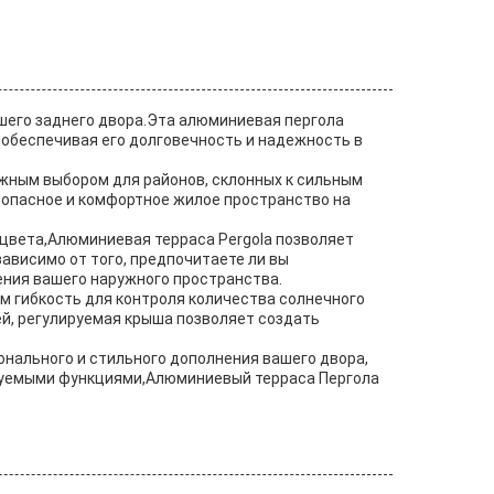
шего заднего двора.Эта алюминиевая пергола
 обеспечивая его долговечность и надежность в
ежным выбором для районов, склонных к сильным
зопасное и комфортное жилое пространство на
 цвета,Алюминиевая терраса Pergola позволяет
ависимо от того, предпочитаете ли вы
ения вашего наружного пространства.
м гибкость для контроля количества солнечного
чей, регулируемая крыша позволяет создать
нального и стильного дополнения вашего двора,
ируемыми функциями,Алюминиевый терраса Пергола