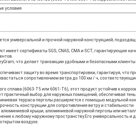
ые условия
яется универсальной и прочной наружной конструкцией, подходящ
укт имеет сертификаты SGS, CNAS, CMA и SCT, гарантирующие кач
ентов.
neyGram, что делает транзакции удобными и безопасными.клиенты
еспечивают защиту во время транспортировки, гарантируя, что 
вастаться сопротивлением ветра до 100 км / ч, соответствующи
о сплава (6063-T5 или 6061-T6), этот продукт устойчив к корро
т практичный выбор для наружных помещений, обеспечивая тень 
иниевая терраса перголы расширяется с помощью модульной конс
рочность конструкции для сопротивления ветру и стабильности.
тве алюминиевой крыши, алюминиевой наружной перголы или метал
нение к любому наружному пространству.Его универсальность и 
 открытом воздухе.