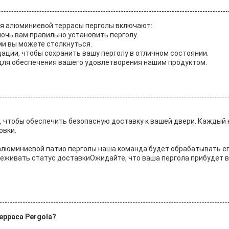
ля алюминиевой террасы перголы включают:
мочь вам правильно установить перголу.
ми вы можете столкнуться.
ации, чтобы сохранить вашу перголу в отличном состоянии.
 для обеспечения вашего удовлетворения нашим продуктом.
, чтобы обеспечить безопасную доставку к вашей двери. Каждый
овки.
алюминиевой патио перголы.наша команда будет обрабатывать ег
еживать статус доставкиОжидайте, что ваша пергола прибудет в
ерраса Pergola?