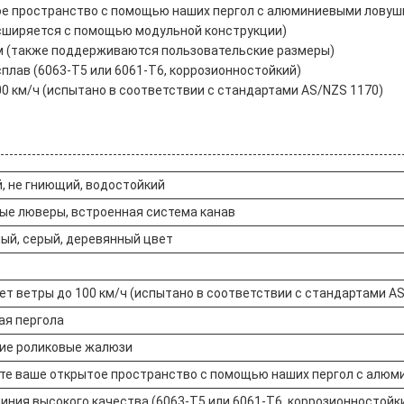
тое пространство с помощью наших пергол с алюминиевыми лову
сширяется с помощью модульной конструкции)
0 см (также поддерживаются пользовательские размеры)
лав (6063-T5 или 6061-T6, коррозионностойкий)
0 км/ч (испытано в соответствии с стандартами AS/NZS 1170)
, не гниющий, водостойкий
ые люверы, встроенная система канав
ный, серый, деревянный цвет
т ветры до 100 км/ч (испытано в соответствии с стандартами AS
я пергола
ие роликовые жалюзи
те ваше открытое пространство с помощью наших пергол с алю
иния высокого качества (6063-T5 или 6061-T6, коррозионностойк