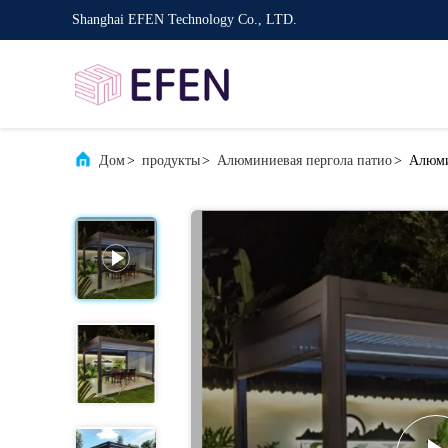
Shanghai EFEN Technology Co., LTD.
Дом
>
продукты
>
Алюминиевая пергола патио
>
Алюми