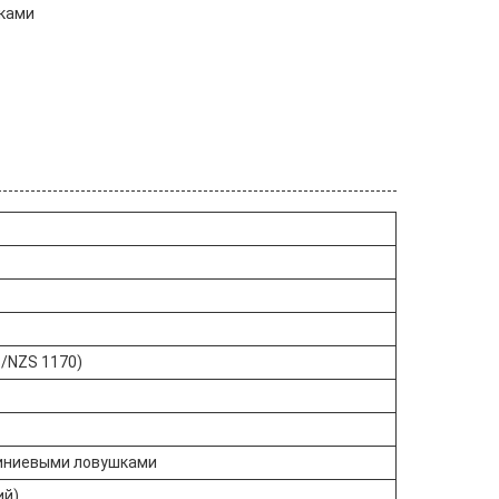
шками
/NZS 1170)
миниевыми ловушками
ий)